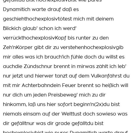
gefälltdu bist hochexplosivbist wie pures
Dynamitich warte drauf daß es
geschiehthochexplosivtötest mich mit deinem
Blickich glaub' schon ich werd'
verrückthochexplosivKopf bis runter zu den
Zeh'nKörper gibt dir zu verstehenhochexplosivgib
mir alles was ich brauch'ich fühle doch du willst es
auchdie Zündschnur brennt in mirwas zählt ich leb'
nur jetzt und hierwer tanzt auf dem Vulkanfährst du
mit mir Achterbahndein Feuer brennt so heißich will
nur dich um jeden Preisbeweg' mich zu dir
hinkomm, laß uns hier sofort beginn'n(2x)du bist
niemals einsam auf der Welttust doch sowieso was
dir gefälltnur was dir grade gefälltdu bist