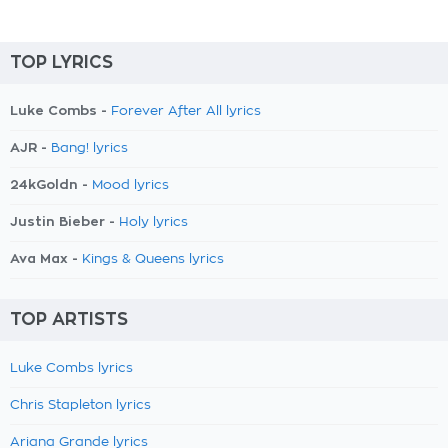
TOP LYRICS
Luke Combs -
Forever After All lyrics
AJR -
Bang! lyrics
24kGoldn -
Mood lyrics
Justin Bieber -
Holy lyrics
Ava Max -
Kings & Queens lyrics
TOP ARTISTS
Luke Combs lyrics
Chris Stapleton lyrics
Ariana Grande lyrics