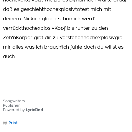
hochexplosivbist wie pures Dynamitich warte drauf
daß es geschiehthochexplosivtötest mich mit
deinem Blickich glaub' schon ich werd'
verrückthochexplosivKopf bis runter zu den
Zeh'nKörper gibt dir zu verstehenhochexplosivgib
mir alles was ich brauch'ich fühle doch du willst es
auch
Songwriters:
Publisher:
Powered by
LyricFind
Print