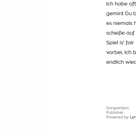
Ich habe of
gemint Du b
es niemals 
scheiße auf
Spiel is' fai
vorbei, Ich 
endlich wied
Songwriters:
Publisher:
Powered by
Lyr