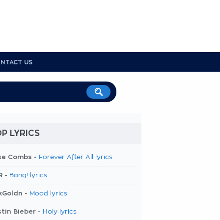
NTACT US
P LYRICS
ke Combs -
Forever After All lyrics
R -
Bang! lyrics
kGoldn -
Mood lyrics
tin Bieber -
Holy lyrics