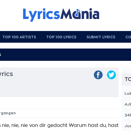
TOP 100 ARTISTS
TOP 100 LYRICS
SUBMIT LYRICS
CO
rics
TO
Lu
AJ
ergangen
24
h nie, nie, nie von dir gedacht Warum hast du, hast
Jus