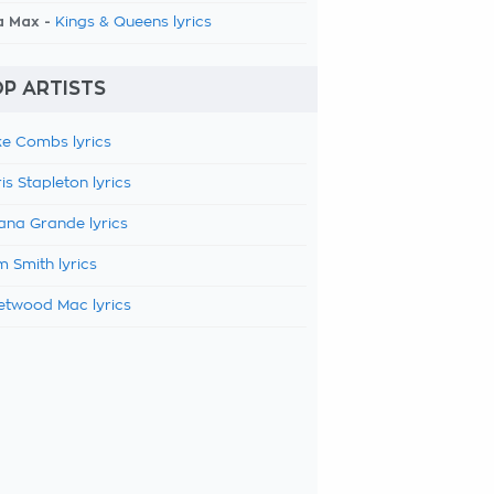
a Max -
Kings & Queens lyrics
P ARTISTS
e Combs lyrics
is Stapleton lyrics
ana Grande lyrics
 Smith lyrics
etwood Mac lyrics