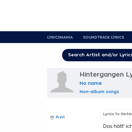
LYRICSMANIA
SOUNDTRACK LYRICS
Hintergangen Ly
No name
Non-album songs
Lyrics to Hint
Print
Das hätt' ic