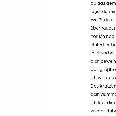
du das gema
lügst du mir
Weißt du ei
überhaupt n
her Ich hab'
hinterher Da
jetzt vorbei
dich gewein
das größte 
Ich will das
Das kratzt 
dein dummes
Ich lauf dir 
wieder dabei