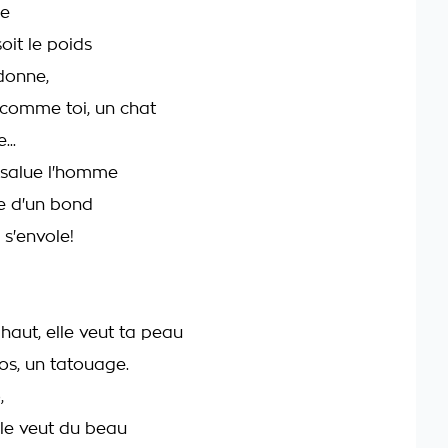
ne
oit le poids
 donne,
t comme toi, un chat
..
t salue l'homme
ve d'un bond
s'envole!
!
 haut, elle veut ta peau
os, un tatouage.
,
lle veut du beau