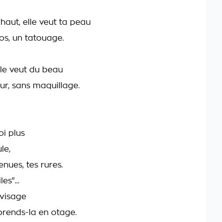
!
 haut, elle veut ta peau
os, un tatouage.
!
lle veut du beau
ur, sans maquillage.
i plus
le,
nues, tes rures.
es"...
visage
prends-la en otage.