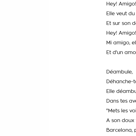
Hey! Amigo
Elle veut du
Et sur son d
Hey! Amigo
Mi amigo, e
Et d'un amo
Déambule,
Déhanche-to
Elle déambu
Dans tes ave
"Mets les voil
A son doux 
Barcelona, 