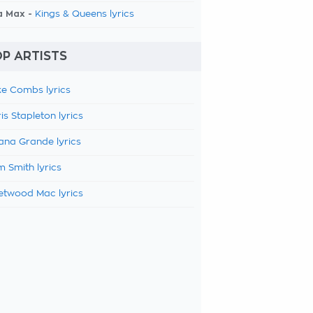
a Max -
Kings & Queens lyrics
P ARTISTS
e Combs lyrics
is Stapleton lyrics
ana Grande lyrics
 Smith lyrics
etwood Mac lyrics