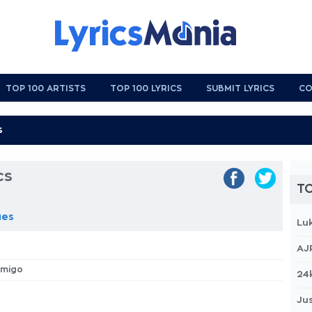
TOP 100 ARTISTS
TOP 100 LYRICS
SUBMIT LYRICS
CO
cs
TO
ues
Lu
AJ
Amigo
24
Jus