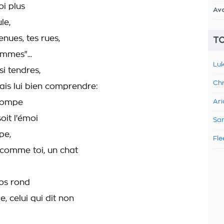
i plus
Av
le,
nues, tes rues,
TO
mmes"...
Luk
si tendres,
Chr
ais lui bien comprendre:
trompe
Ari
oit l'émoi
Sam
pe,
Fle
t comme toi, un chat
dos rond
e, celui qui dit non