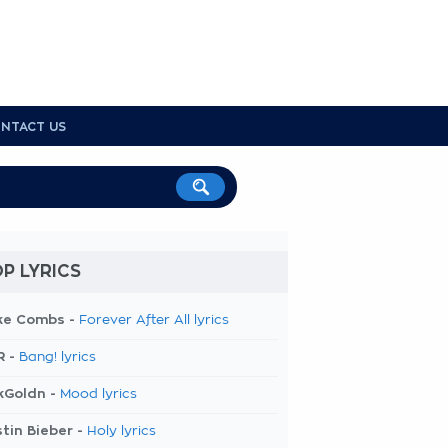
NTACT US
P LYRICS
ke Combs -
Forever After All lyrics
R -
Bang! lyrics
kGoldn -
Mood lyrics
tin Bieber -
Holy lyrics