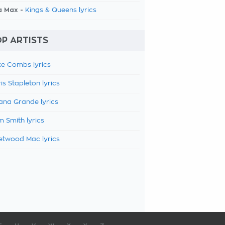
a Max -
Kings & Queens lyrics
P ARTISTS
e Combs lyrics
is Stapleton lyrics
ana Grande lyrics
 Smith lyrics
etwood Mac lyrics