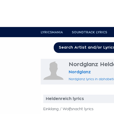
LYRICSMANIA
SOUNDTRACK LYRICS
Nordglanz Helde
Nordglanz
Nordglanz lyrics in alphabeti
Heldenreich lyrics
Einklang / Wolfsnacht lyrics