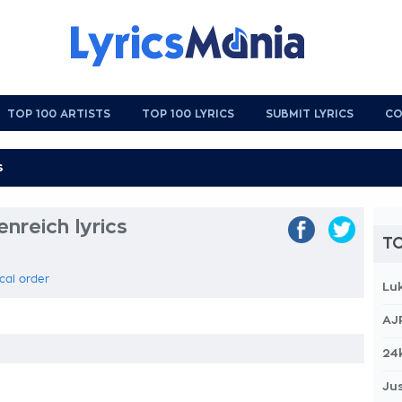
TOP 100 ARTISTS
TOP 100 LYRICS
SUBMIT LYRICS
CO
nreich lyrics
TO
cal order
Lu
AJ
24
Jus