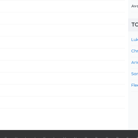
Av
TO
Luk
Chr
Ari
Sam
Fle