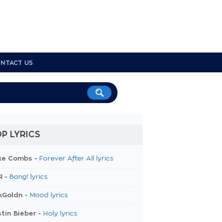
NTACT US
P LYRICS
ke Combs -
Forever After All lyrics
R -
Bang! lyrics
kGoldn -
Mood lyrics
tin Bieber -
Holy lyrics