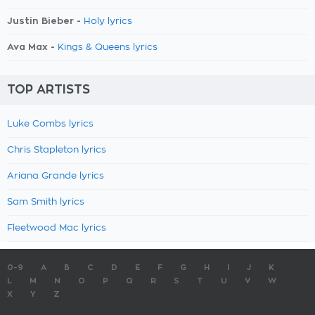
Justin Bieber -
Holy lyrics
Ava Max -
Kings & Queens lyrics
TOP ARTISTS
Luke Combs lyrics
Chris Stapleton lyrics
Ariana Grande lyrics
Sam Smith lyrics
Fleetwood Mac lyrics
0-9
A
B
C
D
E
F
G
H
I
J
K
L
M
N
O
P
Q
R
S
T
U
V
W
X
Y
Z