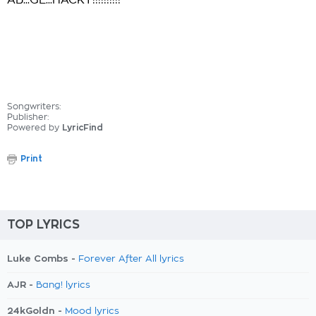
AB...GE...HACKT!!!!!!!!!!
Songwriters:
Publisher:
Powered by
LyricFind
Print
TOP LYRICS
Luke Combs -
Forever After All lyrics
AJR -
Bang! lyrics
24kGoldn -
Mood lyrics