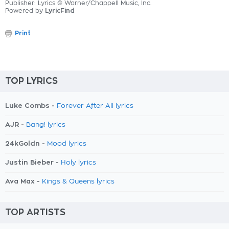
Publisher: Lyrics © Warner/Chappell Music, Inc.
Powered by
LyricFind
Print
TOP LYRICS
Luke Combs -
Forever After All lyrics
AJR -
Bang! lyrics
24kGoldn -
Mood lyrics
Justin Bieber -
Holy lyrics
Ava Max -
Kings & Queens lyrics
TOP ARTISTS