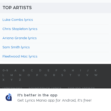
TOP ARTISTS
Luke Combs lyrics
Chris Stapleton lyrics
Ariana Grande lyrics
Sam Smith lyrics
Fleetwood Mac lyrics
0-9
A
B
C
D
E
F
G
H
I
J
K
L
M
N
O
P
Q
R
S
T
U
V
W
X
Y
Z
LYRICSMANIA
SOUNDTRACK LYRICS
TOP 100 ARTISTS
TOP 100 LYRICS
SUBMIT LYRICS
CONTACT US
It's better in the app
Get Lyrics Mania app for Android, it's free!
LyricsMania.com - Copyright © 2026 - All Rights Reserved
Privacy Policy