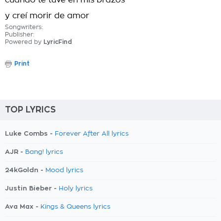
cuando te tuve en mis brazos
y creí morir de amor
Songwriters:
Publisher:
Powered by
LyricFind
Print
TOP LYRICS
Luke Combs -
Forever After All lyrics
AJR -
Bang! lyrics
24kGoldn -
Mood lyrics
Justin Bieber -
Holy lyrics
Ava Max -
Kings & Queens lyrics