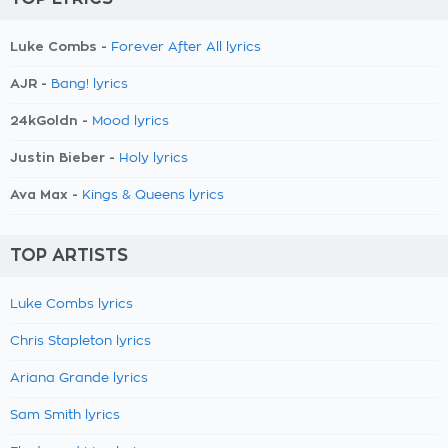
Luke Combs -
Forever After All lyrics
AJR -
Bang! lyrics
24kGoldn -
Mood lyrics
Justin Bieber -
Holy lyrics
Ava Max -
Kings & Queens lyrics
TOP ARTISTS
Luke Combs lyrics
Chris Stapleton lyrics
Ariana Grande lyrics
Sam Smith lyrics