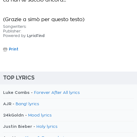
ca nun te saccio ancora...
(Grazie a simò per questo testo)
Songwriters:
Publisher:
Powered by
LyricFind
Print
TOP LYRICS
Luke Combs -
Forever After All lyrics
AJR -
Bang! lyrics
24kGoldn -
Mood lyrics
Justin Bieber -
Holy lyrics