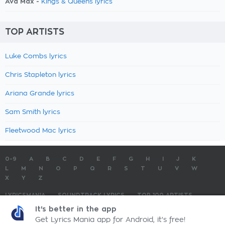
Ava Max -
Kings & Queens lyrics
TOP ARTISTS
Luke Combs lyrics
Chris Stapleton lyrics
Ariana Grande lyrics
Sam Smith lyrics
Fleetwood Mac lyrics
0-9
A
B
C
D
E
F
G
H
I
J
K
L
M
N
O
P
Q
R
S
T
U
V
W
X
Y
Z
LYRICSMANIA
SOUNDTRACK LYRICS
TOP 100 ARTISTS
TOP 100 LYRICS
SUBMIT LYRICS
CONTACT US
It's better in the app
Get Lyrics Mania app for Android, it's free!
LyricsMania.com - Copyright © 2026 - All Rights Reserved
Privacy Policy