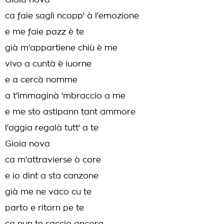
Gioia nova
ca faie saglì ncopp' à l'emozione
e me faie pazz è te
già m'appartiene chiù è me
vivo a cuntà è iuorne
e a cercà nomme
a t'immaginà 'mbraccio a me
e me sto astipann tant ammore
l'aggia regalà tutt' a te
Gioia nova
ca m'attravierse ò core
e io dint a sta canzone
già me ne vaco cu te
parto e ritorn pe te