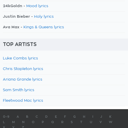
24kGoldn -
Mood lyrics
Justin Bieber -
Holy lyrics
Ava Max -
Kings & Queens lyrics
TOP ARTISTS
Luke Combs lyrics
Chris Stapleton lyrics
Ariana Grande lyrics
Sam Smith lyrics
Fleetwood Mac lyrics
0-9
A
B
C
D
E
F
G
H
I
J
K
L
M
N
O
P
Q
R
S
T
U
V
W
X
Y
Z