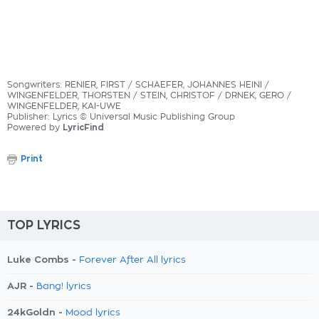
Songwriters: RENIER, FIRST / SCHAEFER, JOHANNES HEINI /
WINGENFELDER, THORSTEN / STEIN, CHRISTOF / DRNEK, GERO /
WINGENFELDER, KAI-UWE
Publisher: Lyrics © Universal Music Publishing Group
Powered by
LyricFind
Print
TOP LYRICS
Luke Combs -
Forever After All lyrics
AJR -
Bang! lyrics
24kGoldn -
Mood lyrics