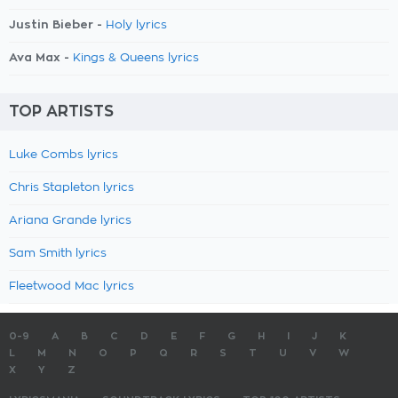
Justin Bieber -
Holy lyrics
Ava Max -
Kings & Queens lyrics
TOP ARTISTS
Luke Combs lyrics
Chris Stapleton lyrics
Ariana Grande lyrics
Sam Smith lyrics
Fleetwood Mac lyrics
0-9
A
B
C
D
E
F
G
H
I
J
K
L
M
N
O
P
Q
R
S
T
U
V
W
X
Y
Z