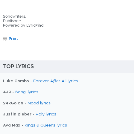
Songwriters:
Publisher:
Powered by
LyricFind
Print
TOP LYRICS
Luke Combs -
Forever After All lyrics
AJR -
Bang! lyrics
24kGoldn -
Mood lyrics
Justin Bieber -
Holy lyrics
Ava Max -
Kings & Queens lyrics