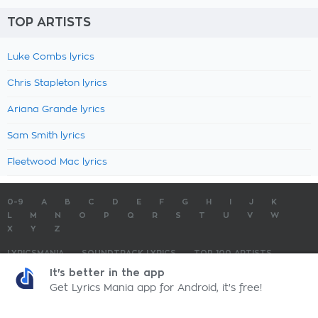
TOP ARTISTS
Luke Combs lyrics
Chris Stapleton lyrics
Ariana Grande lyrics
Sam Smith lyrics
Fleetwood Mac lyrics
0-9
A
B
C
D
E
F
G
H
I
J
K
L
M
N
O
P
Q
R
S
T
U
V
W
X
Y
Z
LYRICSMANIA
SOUNDTRACK LYRICS
TOP 100 ARTISTS
TOP 100 LYRICS
SUBMIT LYRICS
CONTACT US
It's better in the app
Get Lyrics Mania app for Android, it's free!
LyricsMania.com - Copyright © 2026 - All Rights Reserved
Privacy Policy