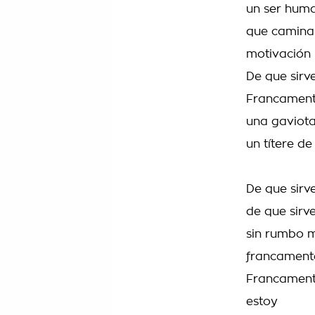
un ser hum
que camina
motivación
De que sirve
Francament
una gaviota
un títere de
De que sirve
de que sirv
sin rumbo 
francamente
Francamente
estoy