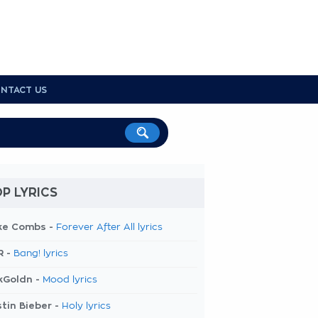
NTACT US
P LYRICS
ke Combs -
Forever After All lyrics
R -
Bang! lyrics
kGoldn -
Mood lyrics
tin Bieber -
Holy lyrics