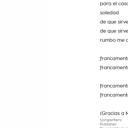
para el caso
soledad
de que sirve
de que sirv
rumbo me d
francamente
francamente
francamente
francamente
(Gracias a 
Songwriters:
Publisher: