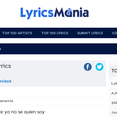
TOP 100 ARTISTS
TOP 100 LYRICS
SUBMIT LYRICS
CO
rics
TO
imidad
Lu
AJ
ncamente
24
e ya no se quien soy
Jus