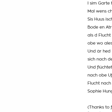
I sim Garte 
Mal wens ch
Sis Huus isc
Bode en Atr
als d Flucht
obe wo ales 
Und är hed 
sich nach d
Und flüchte
nach obe Uf
Flucht nach 
Sophie Hun
(Thanks to f