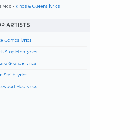
a Max -
Kings & Queens lyrics
P ARTISTS
e Combs lyrics
is Stapleton lyrics
ana Grande lyrics
 Smith lyrics
etwood Mac lyrics