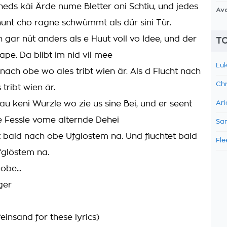
heds käi Ärde nume Bletter oni Schtiu, und jedes
Av
unt cho rägne schwümmt als dür sini Tür.
h gar nüt anders als e Huut voll vo Idee, und der
TO
ape. Da blibt im nid vil mee
Luk
 nach obe wo ales tribt wien är. Als d Flucht nach
Chr
tribt wien är.
au keni Wurzle wo zie us sine Bei, und er seent
Ari
e Fessle vome alternde Dehei
Sam
t bald nach obe Ufglöstem na. Und flüchtet bald
Fle
glöstem na.
obe...
ger
einsand for these lyrics)