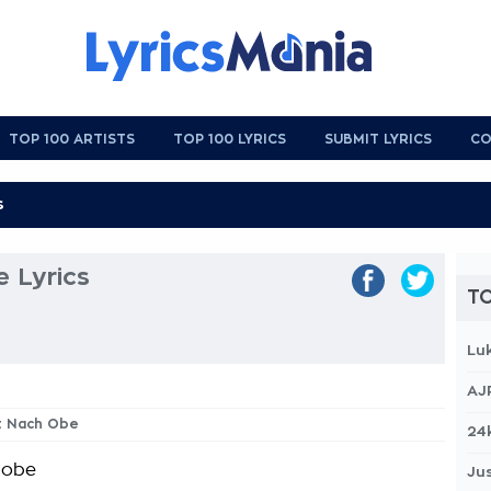
TOP 100 ARTISTS
TOP 100 LYRICS
SUBMIT LYRICS
CO
 Lyrics
TO
Lu
AJ
ht Nach Obe
24
 obe
Jus