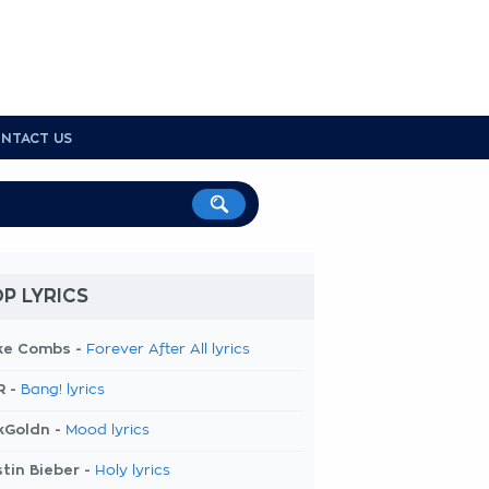
NTACT US
P LYRICS
ke Combs -
Forever After All lyrics
R -
Bang! lyrics
kGoldn -
Mood lyrics
tin Bieber -
Holy lyrics