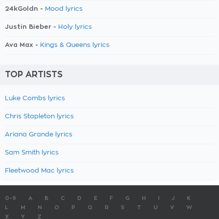
24kGoldn -
Mood lyrics
Justin Bieber -
Holy lyrics
Ava Max -
Kings & Queens lyrics
TOP ARTISTS
Luke Combs lyrics
Chris Stapleton lyrics
Ariana Grande lyrics
Sam Smith lyrics
Fleetwood Mac lyrics
0-9
A
B
C
D
E
F
G
H
I
J
K
L
M
N
O
P
Q
R
S
T
U
V
W
X
Y
Z