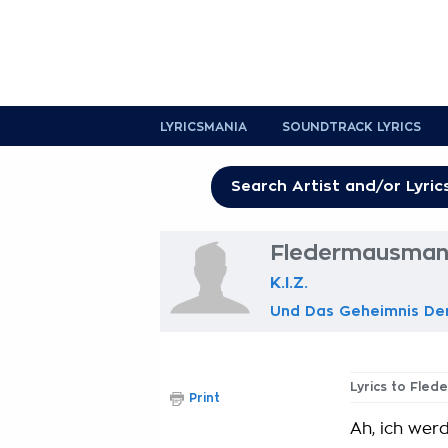
LYRICSMANIA
SOUNDTRACK LYRICS
Fledermausmane
K.I.Z.
Und Das Geheimnis De
Lyrics to Fle
Print
Ah, ich wer