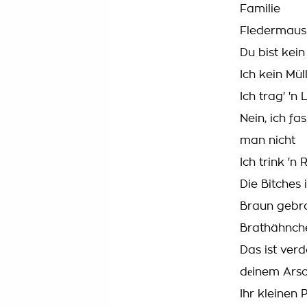
Familie
Fledermaus
Du bist kei
Ich kein Mül
Ich trag' 'n
Nein, ich fa
man nicht
Ich trink '
Die Bitches
Braun gebra
Brathähnch
Das ist ver
dеinem Ars
Ihr kleinen 