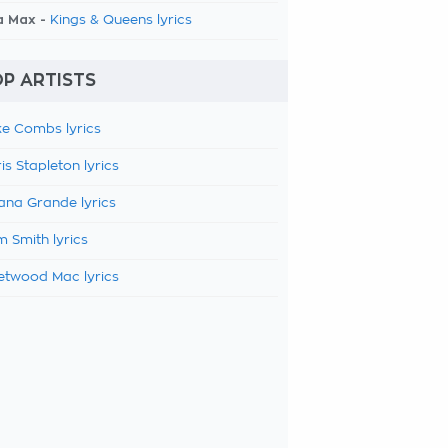
a Max -
Kings & Queens lyrics
P ARTISTS
e Combs lyrics
is Stapleton lyrics
ana Grande lyrics
 Smith lyrics
etwood Mac lyrics