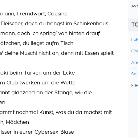
Av
mann, Fremdwort, Cousine
n Fleischer, doch du hängst im Schinkenhaus
TO
lmann, doch ich spring' von hinten drauf
Luk
 Lätzchen, du liegst aufm Tisch
Chr
ss' deine Muschi nicht an, denn mit Essen spielt
Ari
n Raki beim Türken um der Ecke
Sam
 im Club twerken um die Wette
Fle
nnt glänzend an der Stange, wiе die
en
dammt nochmal Kunst, was du da machst mit
ch, Mädchen
Pisser in eurer Cybersex-Blase