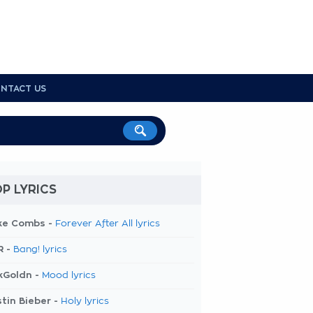
NTACT US
P LYRICS
ke Combs -
Forever After All lyrics
R -
Bang! lyrics
kGoldn -
Mood lyrics
tin Bieber -
Holy lyrics