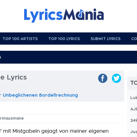
TOP 100 ARTISTS
TOP 100 LYRICS
SUBMIT LYRICS
CO
 Lyrics
TO
r Unbeglichenen Bordellrechnung
Lu
AJ
dermausmane
24
d' mit Mistgabeln gejagt von meiner eigenen
Jus