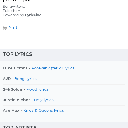
fino alla fine...
Songwriters:
Publisher:
Powered by
LyricFind
Print
TOP LYRICS
Luke Combs -
Forever After All lyrics
AJR -
Bang! lyrics
24kGoldn -
Mood lyrics
Justin Bieber -
Holy lyrics
Ava Max -
Kings & Queens lyrics
TOP ARTISTS