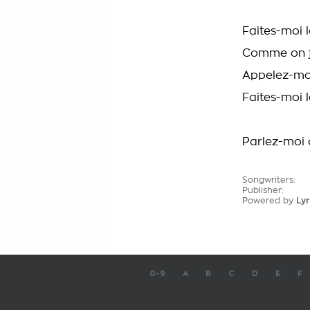
Faites-moi 
Comme on fa
Appelez-moi
Faites-moi 
Parlez-moi 
Songwriters:
Publisher:
Powered by
Lyr
0-9
A
B
C
D
E
F