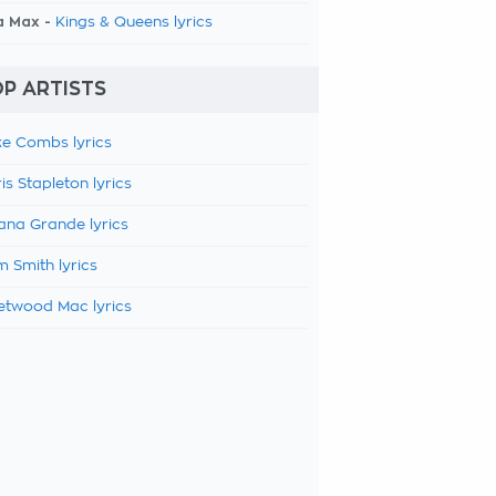
a Max -
Kings & Queens lyrics
P ARTISTS
e Combs lyrics
is Stapleton lyrics
ana Grande lyrics
 Smith lyrics
etwood Mac lyrics