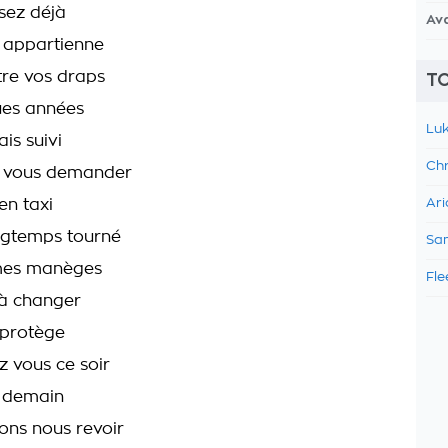
sez déjà
Av
 appartienne
re vos draps
TO
ques années
Luk
is suivi
Chr
 vous demander
en taxi
Ari
ongtemps tourné
Sam
mes manèges
Fle
 à changer
 protège
z vous ce soir
 demain
ons nous revoir