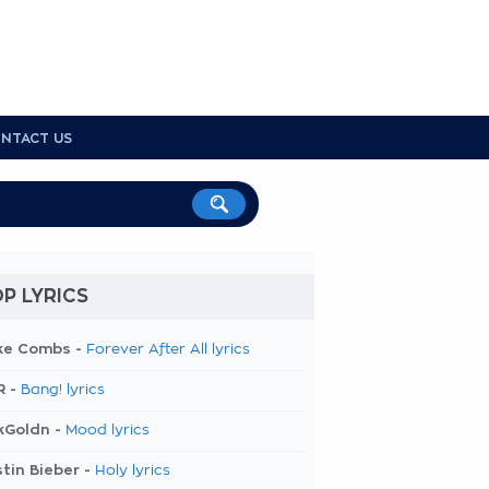
NTACT US
P LYRICS
ke Combs -
Forever After All lyrics
R -
Bang! lyrics
kGoldn -
Mood lyrics
tin Bieber -
Holy lyrics