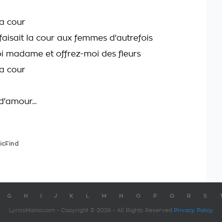
la cour
isait la cour aux femmes d'autrefois
 madame et offrez-moi des fleurs
la cour
d'amour...
icFind
G
H
I
J
K
L
M
N
O
P
Q
R
S
LyricsMania.com - Copyright © 2026 - All Rights Reserved
Privacy Policy