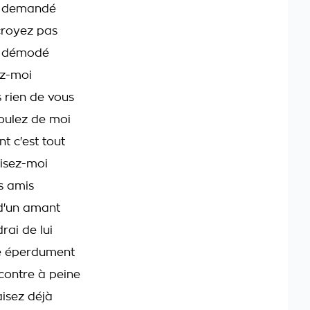
op demandé
 croyez pas
op démodé
ez-moi
s rien de vous
oulez de moi
t c'est tout
uisez-moi
s amis
 d'un amant
drai de lui
me éperdument
contre à peine
isez déjà