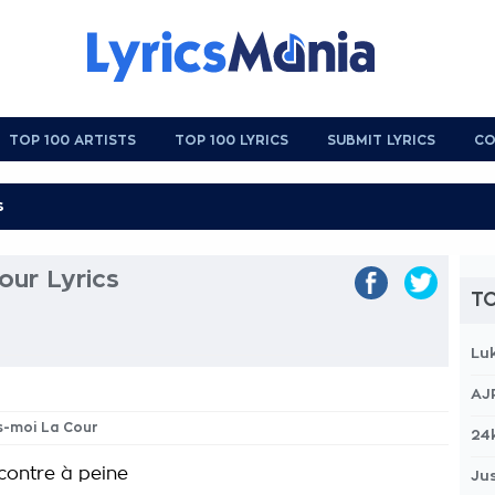
TOP 100 ARTISTS
TOP 100 LYRICS
SUBMIT LYRICS
CO
our Lyrics
TO
Lu
AJ
es-moi La Cour
24
contre à peine
Jus