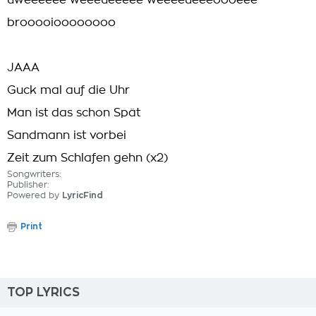
uweeeeee weeeueeeee weeeeueeeoooeee
brooooioooooooo
JAAA
Guck mal auf die Uhr
Man ist das schon Spät
Sandmann ist vorbei
Zeit zum Schlafen gehn (x2)
Songwriters:
Publisher:
Powered by
LyricFind
Print
TOP LYRICS