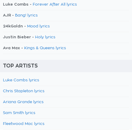
Luke Combs -
Forever After All lyrics
AJR -
Bang! lyrics
24kGoldn -
Mood lyrics
Justin Bieber -
Holy lyrics
Ava Max -
Kings & Queens lyrics
TOP ARTISTS
Luke Combs lyrics
Chris Stapleton lyrics
Ariana Grande lyrics
Sam Smith lyrics
Fleetwood Mac lyrics