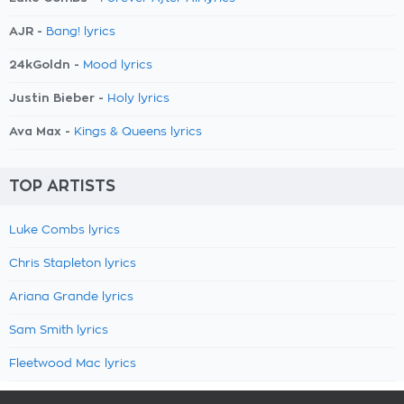
AJR -
Bang! lyrics
24kGoldn -
Mood lyrics
Justin Bieber -
Holy lyrics
Ava Max -
Kings & Queens lyrics
TOP ARTISTS
Luke Combs lyrics
Chris Stapleton lyrics
Ariana Grande lyrics
Sam Smith lyrics
Fleetwood Mac lyrics