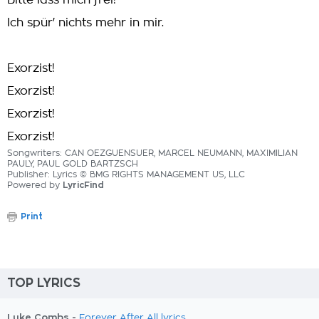
Bitte lass mich frei!
Ich spür' nichts mehr in mir.
Exorzist!
Exorzist!
Exorzist!
Exorzist!
Songwriters: CAN OEZGUENSUER, MARCEL NEUMANN, MAXIMILIAN
PAULY, PAUL GOLD BARTZSCH
Publisher: Lyrics © BMG RIGHTS MANAGEMENT US, LLC
Powered by
LyricFind
Print
TOP LYRICS
Luke Combs -
Forever After All lyrics