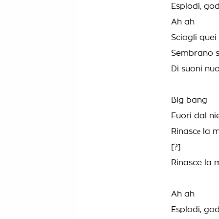
Esplodi, god
Ah ah
Sciogli quei
Sembrano str
Di suoni nuo
Big bang
Fuori dal ni
Rinascе la 
[?]
Rinasce la 
Ah ah
Esplodi, god