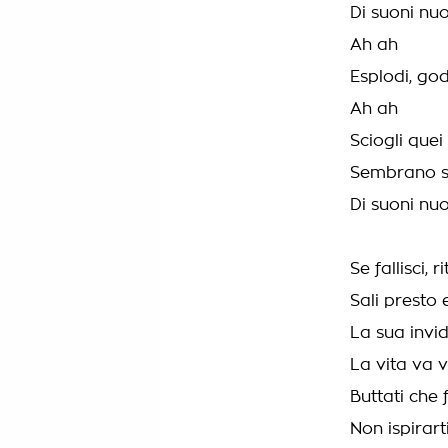
Di suoni nuo
Ah ah
Esplodi, god
Ah ah
Sciogli quei
Sembrano str
Di suoni nuo
Se fallisci, r
Sali presto
La sua invid
La vita va v
Buttati che
Non ispirart