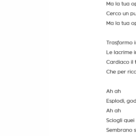
Ma la tua o
Cerco un pu
Ma la tua o
Trasformo i
Le lacrime i
Cardiaco il
Che per ric
Ah ah
Esplodi, god
Ah ah
Sciogli quei
Sembrano str