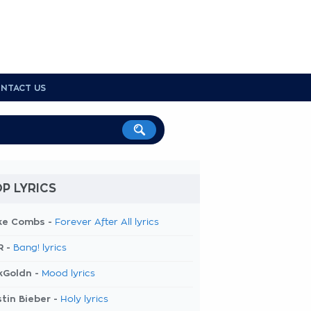
NTACT US
P LYRICS
ke Combs -
Forever After All lyrics
R -
Bang! lyrics
kGoldn -
Mood lyrics
tin Bieber -
Holy lyrics