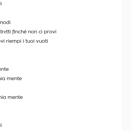
i
 nodi
еtti finché non ci provi
vi riempi i tuoi vuoti
ente
mia mente
mia mente
i