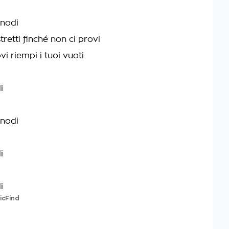
 nodi
etti finché non ci provi
vi riempi i tuoi vuoti
i
 nodi
i
i
icFind