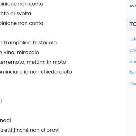
pinione non conta
Av
nto di svolta
pinione non conta
TO
Luk
n trampolino l'ostacolo
Chr
n vino: miracolo
 terremoto, mettimi in moto
Ari
ominciare io non chiedo aiuto
Sam
Fle
i
 nodi
etti finché non ci provi