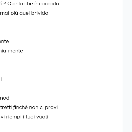
c'è? Quello che è comodo
 mai più quel brivido
ente
mia mente
i
 nodi
etti finché non ci provi
vi riempi i tuoi vuoti