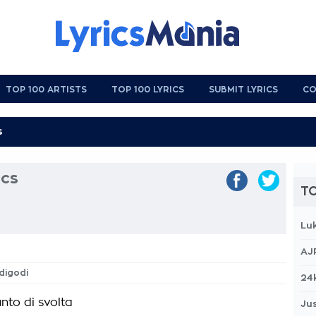
TOP 100 ARTISTS
TOP 100 LYRICS
SUBMIT LYRICS
CO
ics
TO
Lu
AJ
odigodi
24
nto di svolta
Jus