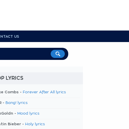
NTACT US
P LYRICS
ke Combs -
Forever After All lyrics
R -
Bang! lyrics
kGoldn -
Mood lyrics
tin Bieber -
Holy lyrics