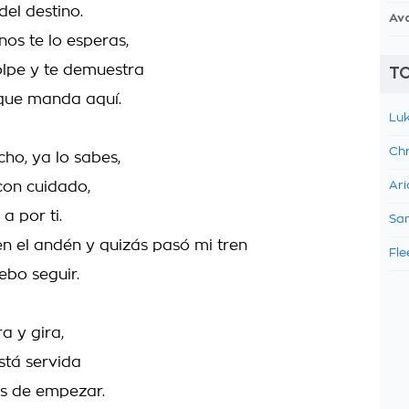
del destino.
Av
s te lo esperas,
olpe y te demuestra
TO
 que manda aquí.
Luk
Chr
ho, ya lo sabes,
 con cuidado,
Ari
 a por ti.
Sam
 en el andén y quizás pasó mi tren
Fle
ebo seguir.
ra y gira,
stá servida
s de empezar.