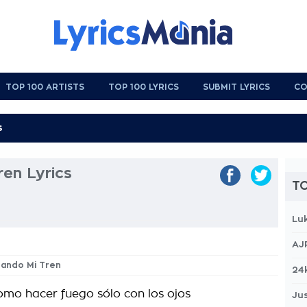
TOP 100 ARTISTS
TOP 100 LYRICS
SUBMIT LYRICS
CO
en Lyrics
TO
Lu
AJ
rando Mi Tren
24
 como hacer fuego sólo con los ojos
Jus