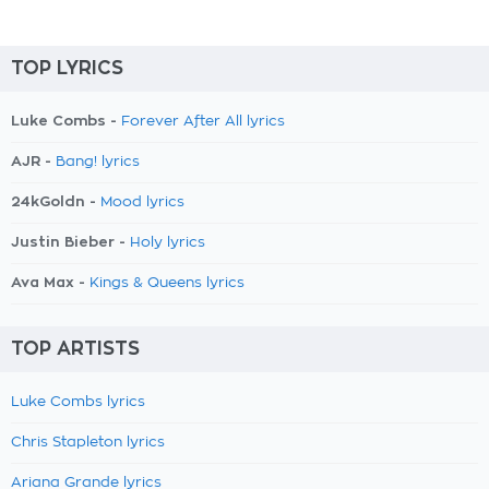
TOP LYRICS
Luke Combs -
Forever After All lyrics
AJR -
Bang! lyrics
24kGoldn -
Mood lyrics
Justin Bieber -
Holy lyrics
Ava Max -
Kings & Queens lyrics
TOP ARTISTS
Luke Combs lyrics
Chris Stapleton lyrics
Ariana Grande lyrics