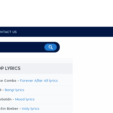
NTACT US
P LYRICS
ke Combs -
Forever After All lyrics
R -
Bang! lyrics
kGoldn -
Mood lyrics
tin Bieber -
Holy lyrics