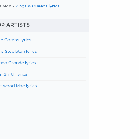
a Max -
Kings & Queens lyrics
P ARTISTS
e Combs lyrics
is Stapleton lyrics
ana Grande lyrics
 Smith lyrics
etwood Mac lyrics