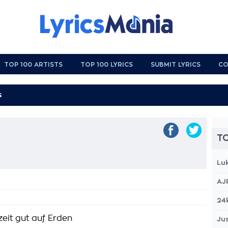
TOP 100 ARTISTS
TOP 100 LYRICS
SUBMIT LYRICS
CO
TO
Lu
AJ
24
eit gut auf Erden
Jus