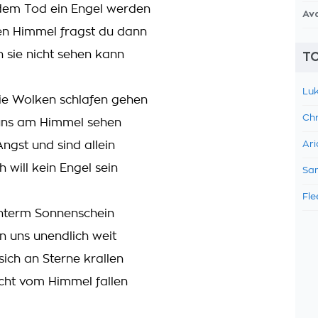
dem Tod ein Engel werden
Av
en Himmel fragst du dann
sie nicht sehen kann
TO
Luk
ie Wolken schlafen gehen
Chr
ns am Himmel sehen
ngst und sind allein
Ari
h will kein Engel sein
Sam
Fle
interm Sonnenschein
n uns unendlich weit
sich an Sterne krallen
icht vom Himmel fallen