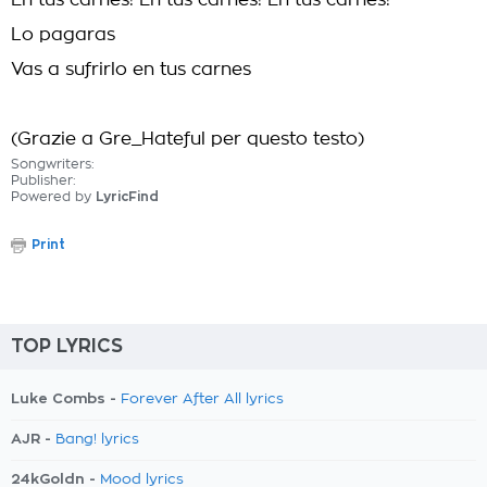
En tus carnes! En tus carnes! En tus carnes!
Lo pagaras
Vas a sufrirlo en tus carnes
(Grazie a Gre_Hateful per questo testo)
Songwriters:
Publisher:
Powered by
LyricFind
Print
TOP LYRICS
Luke Combs -
Forever After All lyrics
AJR -
Bang! lyrics
24kGoldn -
Mood lyrics