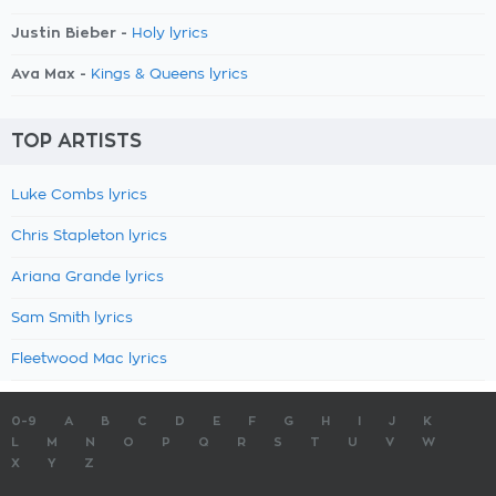
Justin Bieber -
Holy lyrics
Ava Max -
Kings & Queens lyrics
TOP ARTISTS
Luke Combs lyrics
Chris Stapleton lyrics
Ariana Grande lyrics
Sam Smith lyrics
Fleetwood Mac lyrics
0-9
A
B
C
D
E
F
G
H
I
J
K
L
M
N
O
P
Q
R
S
T
U
V
W
X
Y
Z