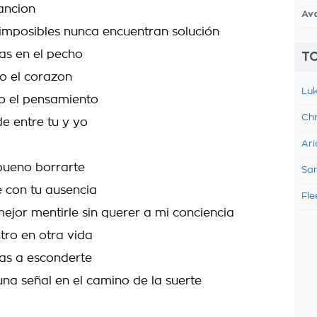
ancion
Av
imposibles nunca encuentran solución
as en el pecho
TO
o el corazon
Luk
o el pensamiento
Chr
de entre tu y yo
Ari
 bueno borrarte
Sam
 con tu ausencia
Fle
mejor mentirle sin querer a mi conciencia
ntro en otra vida
as a esconderte
una señal en el camino de la suerte