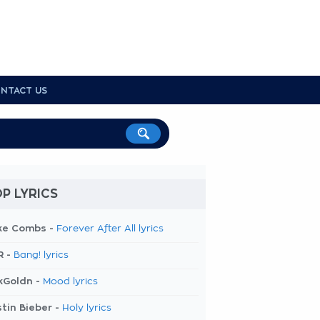
NTACT US
P LYRICS
ke Combs -
Forever After All lyrics
R -
Bang! lyrics
kGoldn -
Mood lyrics
tin Bieber -
Holy lyrics