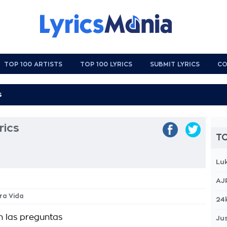
TOP 100 ARTISTS
TOP 100 LYRICS
SUBMIT LYRICS
CO
rics
TO
Lu
AJ
tra Vida
24
 las preguntas
Jus