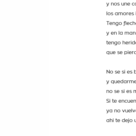
y nos une c
los amores 
Tengo flech
y en la man
tengo herid
que se pier
No se si es
y quedarme
no se si es 
Si te encue
ya no vuelv
ahi te dejo 