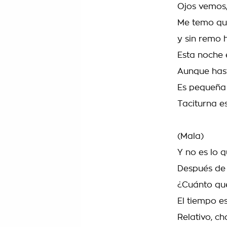
Ojos vemos
Me temo qu
y sin remo 
Esta noche e
Aunque hast
Es pequeña 
Taciturna es
(Mala)
Y no es lo 
Después de
¿Cuánto qu
El tiempo es
Relativo, c