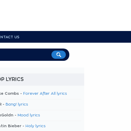
NTACT US
P LYRICS
ke Combs -
Forever After All lyrics
R -
Bang! lyrics
kGoldn -
Mood lyrics
tin Bieber -
Holy lyrics