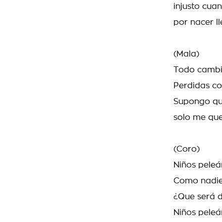
injusto cua
por nacer l
(Mala)
Todo cambia
Perdidas co
Supongo qu
solo me qued
(Coro)
Niños peleá
Como nadie
¿Que será d
Niños peleá