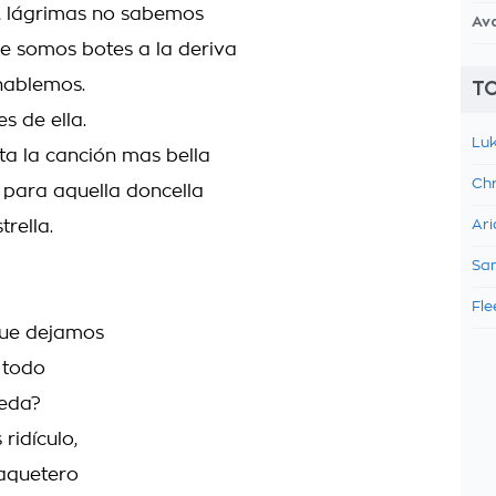
, lágrimas no sabemos
Av
e somos botes a la deriva
hablemos.
TO
s de ella.
Luk
a la canción mas bella
Chr
para aquella doncella
trella.
Ari
Sam
Fle
que dejamos
 todo
eda?
 ridículo,
haquetero