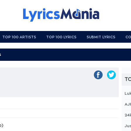
TOP 100 ARTISTS
TOP 100 LYRICS
SUBMIT LYRICS
CO
TO
Lu
AJ
24
o)
Jus