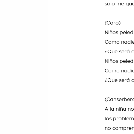
solo me qued
(Coro)
Niños peleá
Como nadie
¿Que será d
Niños peleá
Como nadie
¿Que será d
(Canserber
A la niña n
los problem
no compren