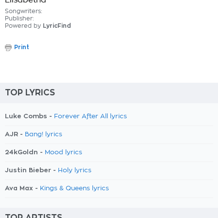
Elisabetha
Songwriters:
Publisher:
Powered by
LyricFind
Print
TOP LYRICS
Luke Combs -
Forever After All lyrics
AJR -
Bang! lyrics
24kGoldn -
Mood lyrics
Justin Bieber -
Holy lyrics
Ava Max -
Kings & Queens lyrics
TOP ARTISTS