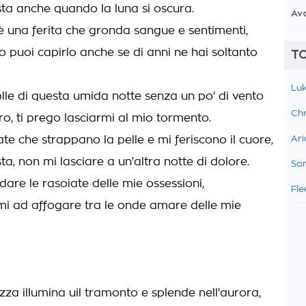
sta anche quando la luna si oscura.
Av
 è una ferita che gronda sangue e sentimenti,
o puoi capirlo anche se di anni ne hai soltanto
TO
Luk
lle di questa umida notte senza un po' di vento
Chr
ro, ti prego lasciarmi al mio tormento.
ate che strappano la pelle e mi feriscono il cuore,
Ari
ta, non mi lasciare a un'altra notte di dolore.
Sam
are le rasoiate delle mie ossessioni,
Fle
mi ad affogare tra le onde amare delle mie
zza illumina uil tramonto e splende nell'aurora,