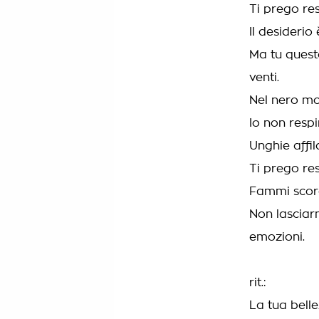
Ti prego re
Il desiderio
Ma tu quest
venti.
Nel nero mo
Io non respi
Unghie affil
Ti prego res
Fammi scord
Non lasciar
emozioni.
rit.:
La tua belle