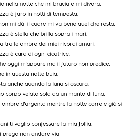
io nella notte che mi brucia e mi divora.
zza è faro in notti di tempesta,
non mi dài il cuore mi va bene quel che resta.
zza è stella che brilla sopra i mari,
a tra le ombre dei miei ricordi amari.
zza è cura di ogni cicatrice,
he oggi m'appare ma il futuro non predice.
e in questa notte buia,
sta anche quando la luna si oscura.
tuo corpo velato solo da un manto di luna,
le ombre d'argento mentre la notte corre e già si
i ti voglio confessare la mia follia,
ti prego non andare via!