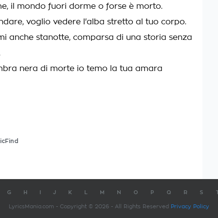
e, il mondo fuori dorme o forse è morto.
dare, voglio vedere l'alba stretto al tuo corpo.
mi anche stanotte, comparsa di una storia senza
,
bra nera di morte io temo la tua amara
icFind
G
H
I
J
K
L
M
N
O
P
Q
R
S
LyricsMania.com - Copyright © 2026 - All Rights Reserved
Privacy Policy