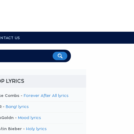
NTACT US
P LYRICS
ke Combs -
Forever After All lyrics
R -
Bang! lyrics
kGoldn -
Mood lyrics
tin Bieber -
Holy lyrics