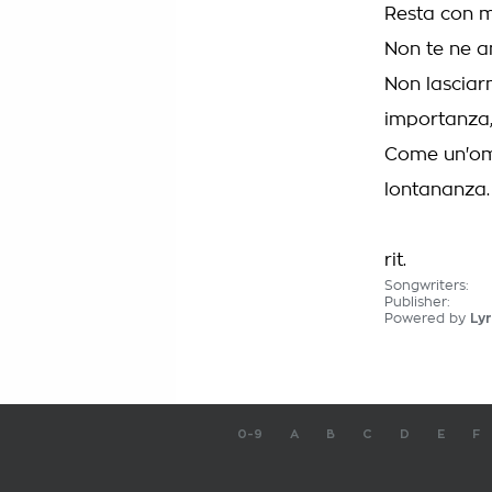
Resta con m
Non te ne an
Non lasciar
importanza
Come un'om
lontananza.
rit.
Songwriters:
Publisher:
Powered by
Lyr
0-9
A
B
C
D
E
F