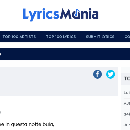
TOP 100 ARTISTS
TOP 100 LYRICS
SUBMIT LYRICS
CO
TO
Lu
AJ
a
24
e in questa notte buia,
Jus