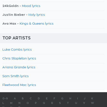
24kGoldn -
Mood lyrics
Justin Bieber -
Holy lyrics
Ava Max -
Kings & Queens lyrics
TOP ARTISTS
Luke Combs lyrics
Chris Stapleton lyrics
Ariana Grande lyrics
Sam Smith lyrics
Fleetwood Mac lyrics
0-9
A
B
C
D
E
F
G
H
I
J
K
L
M
N
O
P
Q
R
S
T
U
V
W