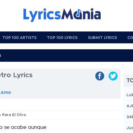
TOP 100 ARTISTS
TOP 100 LYRICS
SUBMIT LYRICS
CO
tro Lyrics
TO
e Amo
Lu
AJ
o Para El Otro
24
o se acabe aunque
Jus