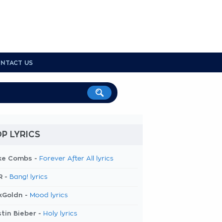
NTACT US
P LYRICS
ke Combs -
Forever After All lyrics
R -
Bang! lyrics
kGoldn -
Mood lyrics
tin Bieber -
Holy lyrics