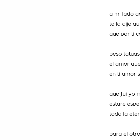
a mi lado a
te lo dije q
que por ti 
beso tatuas
el amor que
en ti amor 
que fui yo 
estare esp
toda la ete
para el otr