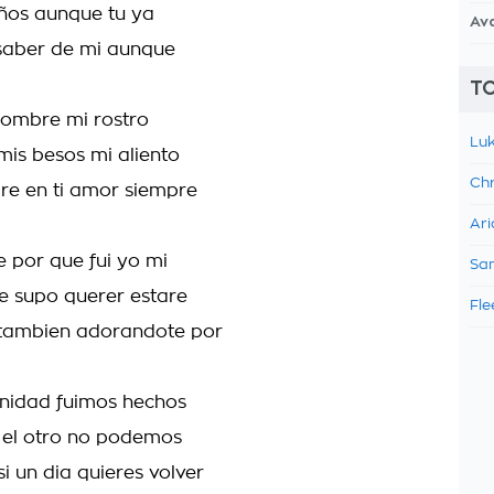
ños aunque tu ya
Av
saber de mi aunque
TO
nombre mi rostro
Luk
is besos mi aliento
Chr
ire en ti amor siempre
Ari
e por que fui yo mi
Sam
te supo querer estare
Fle
tambien adorandote por
rnidad fuimos hechos
 el otro no podemos
i un dia quieres volver