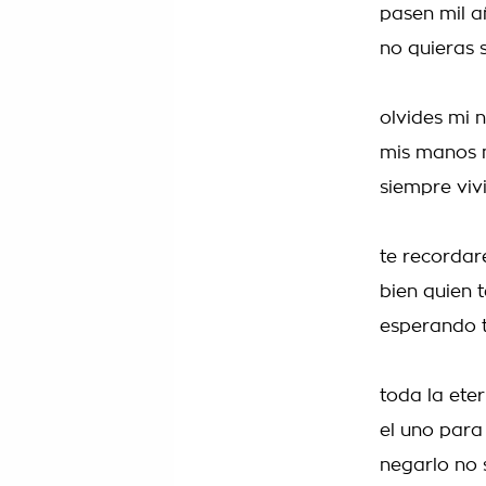
pasen mil a
no quieras 
olvides mi 
mis manos m
siempre viv
te recordar
bien quien 
esperando 
toda la ete
el uno para
negarlo no s