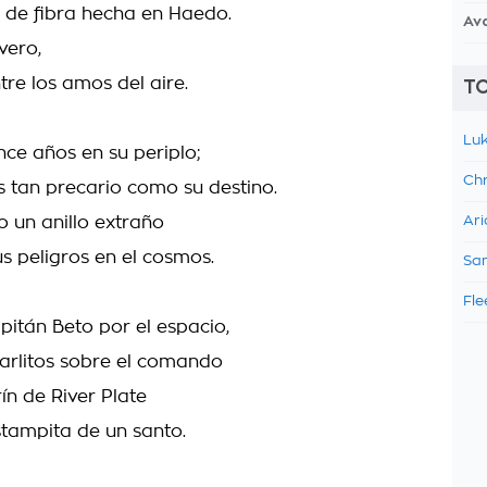
 de fibra hecha en Haedo.
Av
vero,
re los amos del aire.
TO
Luk
nce años en su periplo;
Chr
s tan precario como su destino.
 un anillo extraño
Ari
s peligros en el cosmos.
Sam
Fle
pitán Beto por el espacio,
Carlitos sobre el comando
ín de River Plate
estampita de un santo.