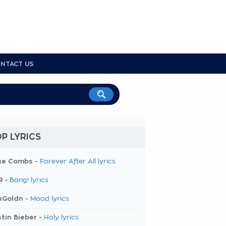
NTACT US
P LYRICS
ke Combs -
Forever After All lyrics
R -
Bang! lyrics
kGoldn -
Mood lyrics
tin Bieber -
Holy lyrics