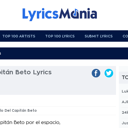
TOP 100 ARTISTS
TOP 100 LYRICS
SUBMIT LYRICS
CO
pitán Beto Lyrics
TO
Lu
AJ
illo Del Capitán Beto
24
pitán Beto por el espacio,
Jus