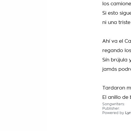
los camiones
Si esto sigu
ni una tris
Ahí va el Ca
regando los
Sín brújula y
jamás podrá
Tardaron mu
El anillo de
Songwriters:
Publisher:
Powered by
Lyr