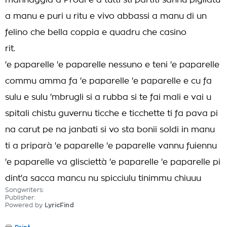
mannaggia a Prodi e a tutti sti partiti sannu pigliatu
a manu e puri u ritu e vivo abbassi a manu di un
felino che bella coppia e quadru che casino
rit.
'e paparelle 'e paparelle nessuno e teni 'e paparelle
commu amma fa 'e paparelle 'e paparelle e cu fa
sulu e sulu 'mbrugli si a rubba si te fai mali e vai u
spitali chistu guvernu ticche e ticchette ti fa pava pi
na carut pe na janbati si vo sta bonii soldi in manu
ti a priparà 'e paparelle 'e paparelle vannu fuiennu
'e paparelle va glisciettà 'e paparelle 'e paparelle pi
dint'a sacca mancu nu spicciulu tinimmu chiuuu
Songwriters:
Publisher:
Powered by
LyricFind