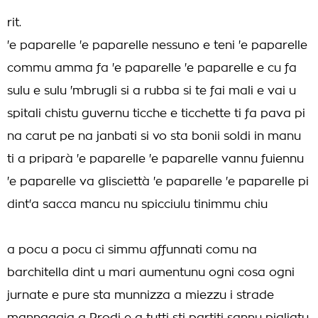
rit.
'e paparelle 'e paparelle nessuno e teni 'e paparelle
commu amma fa 'e paparelle 'e paparelle e cu fa
sulu e sulu 'mbrugli si a rubba si te fai mali e vai u
spitali chistu guvernu ticche e ticchette ti fa pava pi
na carut pe na janbati si vo sta bonii soldi in manu
ti a priparà 'e paparelle 'e paparelle vannu fuiennu
'e paparelle va glisciettà 'e paparelle 'e paparelle pi
dint'a sacca mancu nu spicciulu tinimmu chiu
a pocu a pocu ci simmu affunnati comu na
barchitella dint u mari aumentunu ogni cosa ogni
jurnate e pure sta munnizza a miezzu i strade