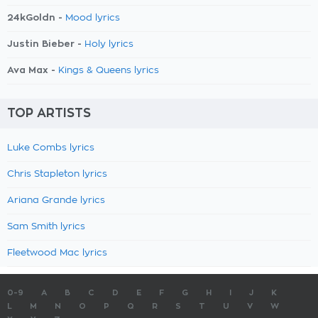
24kGoldn -
Mood lyrics
Justin Bieber -
Holy lyrics
Ava Max -
Kings & Queens lyrics
TOP ARTISTS
Luke Combs lyrics
Chris Stapleton lyrics
Ariana Grande lyrics
Sam Smith lyrics
Fleetwood Mac lyrics
0-9
A
B
C
D
E
F
G
H
I
J
K
L
M
N
O
P
Q
R
S
T
U
V
W