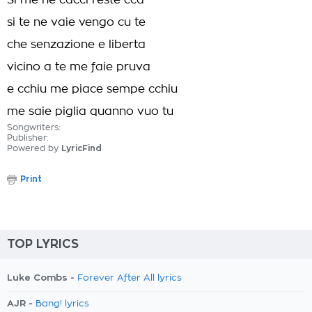
Si me ne cacci reste cca
si te ne vaie vengo cu te
che senzazione e liberta
vicino a te me faie pruva
e cchiu me piace sempe cchiu
me saie piglia quanno vuo tu
Songwriters:
Publisher:
Powered by
LyricFind
Print
TOP LYRICS
Luke Combs -
Forever After All lyrics
AJR -
Bang! lyrics