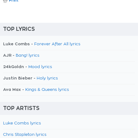
Print
TOP LYRICS
Luke Combs -
Forever After All lyrics
AJR -
Bang! lyrics
24kGoldn -
Mood lyrics
Justin Bieber -
Holy lyrics
Ava Max -
Kings & Queens lyrics
TOP ARTISTS
Luke Combs lyrics
Chris Stapleton lyrics