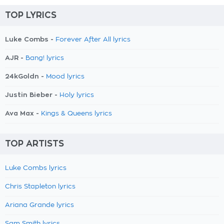
TOP LYRICS
Luke Combs -
Forever After All lyrics
AJR -
Bang! lyrics
24kGoldn -
Mood lyrics
Justin Bieber -
Holy lyrics
Ava Max -
Kings & Queens lyrics
TOP ARTISTS
Luke Combs lyrics
Chris Stapleton lyrics
Ariana Grande lyrics
Sam Smith lyrics