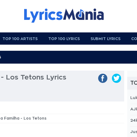
TOP 100 ARTISTS
TOP 100 LYRICS
SUBMIT LYRICS
CO
 - Los Tetons Lyrics
TO
Lu
AJ
 La Familha - Los Tetons
24
Jus