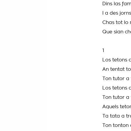
Dins las fam
I a des jorn
Chas tot lo
Que sian ch
1
Los tetons 
An tentat to
Ton tutor a 
Los tetons 
Ton tutor a 
Aquels teto
Ta tata a t
Ton tonton a