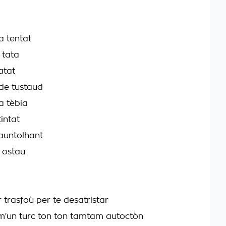
a tentat
 tata
atat
de tustaud
a tèbia
tintat
rauntolhant
n ostau
r trasfoù per te desatristar
'un turc ton ton tamtam autoctòn