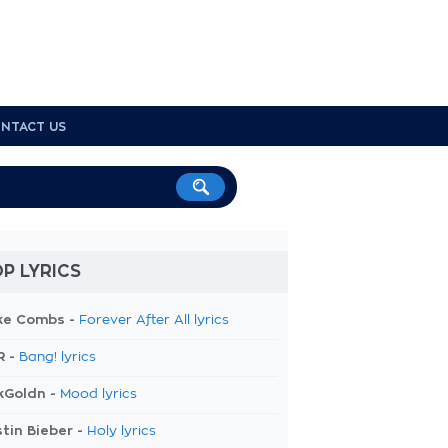
NTACT US
P LYRICS
ke Combs -
Forever After All lyrics
R -
Bang! lyrics
kGoldn -
Mood lyrics
tin Bieber -
Holy lyrics