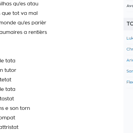
ilhas qu'es atau
Av
s que tot va mal
 monde qu'es parièr
TO
aumaires a rentièrs
Luk
Chr
de tata
Ari
n tutor
Sam
tetat
Fle
de tata
tastat
ns e son torn
rompat
ttristat