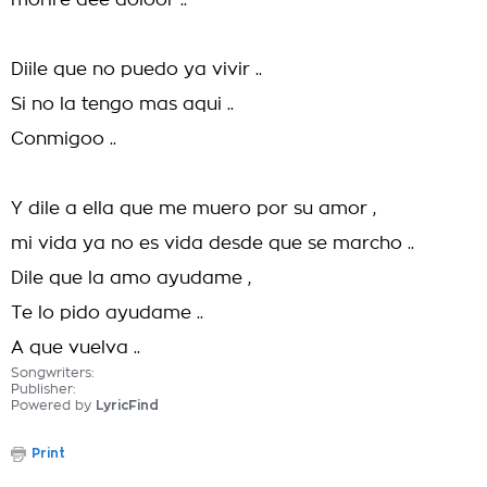
morire dee doloor ..
Diile que no puedo ya vivir ..
Si no la tengo mas aqui ..
Conmigoo ..
Y dile a ella que me muero por su amor ,
mi vida ya no es vida desde que se marcho ..
Dile que la amo ayudame ,
Te lo pido ayudame ..
A que vuelva ..
Songwriters:
Publisher:
Powered by
LyricFind
Print