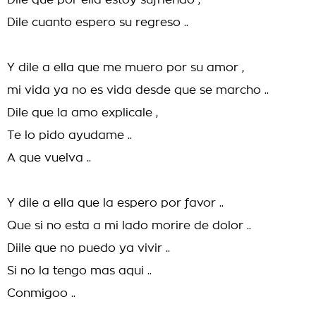
Dile que por ella estoy sufriendo ,
Dile cuanto espero su regreso ..
Y dile a ella que me muero por su amor ,
mi vida ya no es vida desde que se marcho ..
Dile que la amo explicale ,
Te lo pido ayudame ..
A que vuelva ..
Y dile a ella que la espero por favor ..
Que si no esta a mi lado morire de dolor ..
Diile que no puedo ya vivir ..
Si no la tengo mas aqui ..
Conmigoo ..