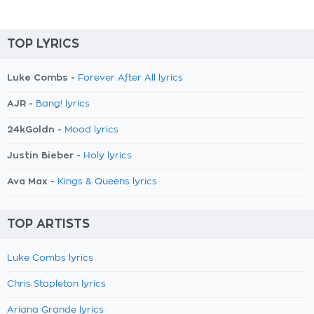
TOP LYRICS
Luke Combs -
Forever After All lyrics
AJR -
Bang! lyrics
24kGoldn -
Mood lyrics
Justin Bieber -
Holy lyrics
Ava Max -
Kings & Queens lyrics
TOP ARTISTS
Luke Combs lyrics
Chris Stapleton lyrics
Ariana Grande lyrics