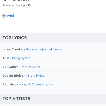
He's slithering
Powered by
LyricFind
Print
TOP LYRICS
Luke Combs -
Forever After All lyrics
AJR -
Bang! lyrics
24kGoldn -
Mood lyrics
Justin Bieber -
Holy lyrics
Ava Max -
Kings & Queens lyrics
TOP ARTISTS