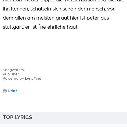
hier kommt der gipfel, die weltsensation und die, die
ihn kennen, schütteln sich schon der mensch, vor
dem allen am meisten graut hier ist peter aus
stuttgart, er ist ´ne ehrliche haut
Songwriters:
Publisher:
Powered by
LyricFind
Print
TOP LYRICS