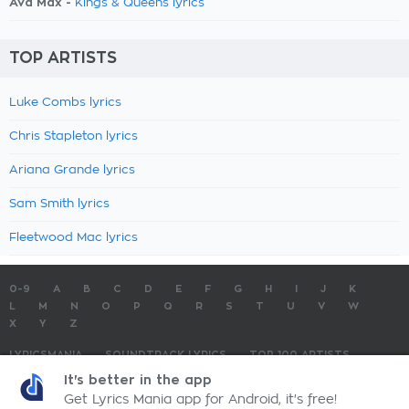
Ava Max -
Kings & Queens lyrics
TOP ARTISTS
Luke Combs lyrics
Chris Stapleton lyrics
Ariana Grande lyrics
Sam Smith lyrics
Fleetwood Mac lyrics
0-9
A
B
C
D
E
F
G
H
I
J
K
L
M
N
O
P
Q
R
S
T
U
V
W
X
Y
Z
LYRICSMANIA
SOUNDTRACK LYRICS
TOP 100 ARTISTS
TOP 100 LYRICS
SUBMIT LYRICS
CONTACT US
It's better in the app
Get Lyrics Mania app for Android, it's free!
LyricsMania.com - Copyright © 2026 - All Rights Reserved
Privacy Policy