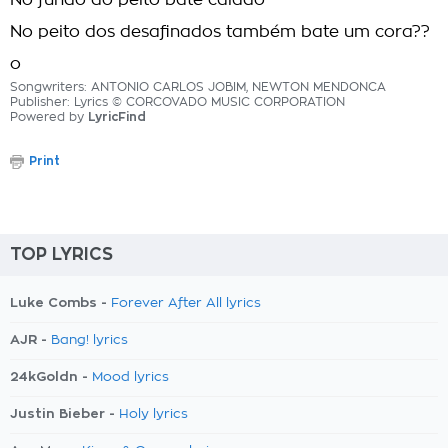
No fundo do peito bate calado
No peito dos desafinados também bate um cora??
o
Songwriters: ANTONIO CARLOS JOBIM, NEWTON MENDONCA
Publisher: Lyrics © CORCOVADO MUSIC CORPORATION
Powered by
LyricFind
Print
TOP LYRICS
Luke Combs -
Forever After All lyrics
AJR -
Bang! lyrics
24kGoldn -
Mood lyrics
Justin Bieber -
Holy lyrics