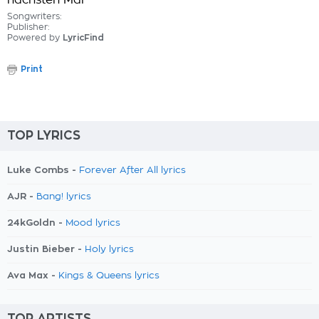
nächsten Mal
Songwriters:
Publisher:
Powered by
LyricFind
Print
TOP LYRICS
Luke Combs -
Forever After All lyrics
AJR -
Bang! lyrics
24kGoldn -
Mood lyrics
Justin Bieber -
Holy lyrics
Ava Max -
Kings & Queens lyrics
TOP ARTISTS