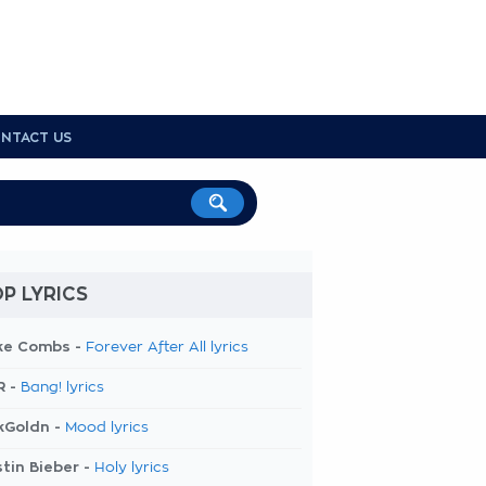
NTACT US
P LYRICS
ke Combs -
Forever After All lyrics
R -
Bang! lyrics
kGoldn -
Mood lyrics
tin Bieber -
Holy lyrics