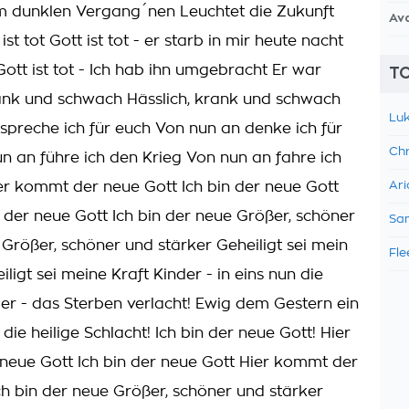
m dunklen Vergang´nen Leuchtet die Zukunft
Av
st tot Gott ist tot - er starb in mir heute nacht
 Gott ist tot - Ich hab ihn umgebracht Er war
TO
rank und schwach Hässlich, krank und schwach
Luk
spreche ich für euch Von nun an denke ich für
Chr
n an führe ich den Krieg Von nun an fahre ich
er kommt der neue Gott Ich bin der neue Gott
Ari
der neue Gott Ich bin der neue Größer, schöner
Sam
 Größer, schöner und stärker Geheiligt sei mein
Fle
ligt sei meine Kraft Kinder - in eins nun die
er - das Sterben verlacht! Ewig dem Gestern ein
 die heilige Schlacht! Ich bin der neue Gott! Hier
eue Gott Ich bin der neue Gott Hier kommt der
ch bin der neue Größer, schöner und stärker