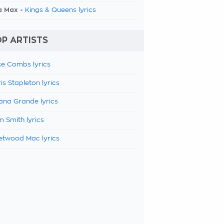
a Max -
Kings & Queens lyrics
P ARTISTS
e Combs lyrics
is Stapleton lyrics
ana Grande lyrics
 Smith lyrics
etwood Mac lyrics