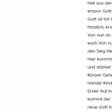
Hell aus de
empor Gott i
Gott ist tot
hässlich, k
Von nun an 
euch Von nu
den Sieg Hi
Hier kommt 
und stärker
Körper Gehei
Hände! Kind
Ende! Auf in
kommt der n
neue Gott I