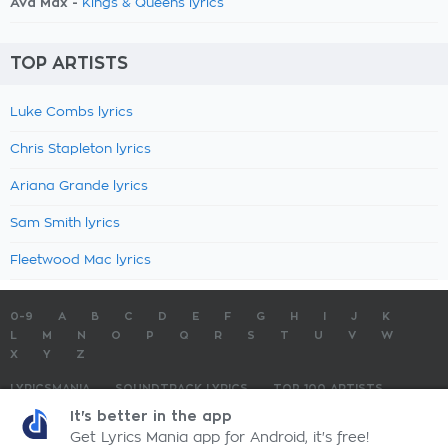
Ava Max -
Kings & Queens lyrics
TOP ARTISTS
Luke Combs lyrics
Chris Stapleton lyrics
Ariana Grande lyrics
Sam Smith lyrics
Fleetwood Mac lyrics
0-9
A
B
C
D
E
F
G
H
I
J
K
L
M
N
O
P
Q
R
S
T
U
V
W
X
Y
Z
LYRICSMANIA
SOUNDTRACK LYRICS
TOP 100 ARTISTS
TOP 100 LYRICS
SUBMIT LYRICS
CONTACT US
It's better in the app
Get Lyrics Mania app for Android, it's free!
LyricsMania.com - Copyright © 2026 - All Rights Reserved
Privacy Policy