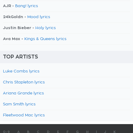
AJR -
Bang! lyrics
24kGoldn -
Mood lyrics
Justin Bieber -
Holy lyrics
Ava Max -
Kings & Queens lyrics
TOP ARTISTS
Luke Combs lyrics
Chris Stapleton lyrics
Ariana Grande lyrics
Sam Smith lyrics
Fleetwood Mac lyrics
0-9
A
B
C
D
E
F
G
H
I
J
K