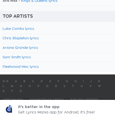
Ava Max -
Kings & Queens lyrics
TOP ARTISTS
Luke Combs lyrics
Chris Stapleton lyrics
Ariana Grande lyrics
Sam Smith lyrics
Fleetwood Mac lyrics
0-9
A
B
C
D
E
F
G
H
I
J
K
L
M
N
O
P
Q
R
S
T
U
V
W
X
Y
Z
LYRICSMANIA
SOUNDTRACK LYRICS
TOP 100 ARTISTS
TOP 100 LYRICS
SUBMIT LYRICS
CONTACT US
It's better in the app
Get Lyrics Mania app for Android, it's free!
LyricsMania.com - Copyright © 2026 - All Rights Reserved
Privacy Policy