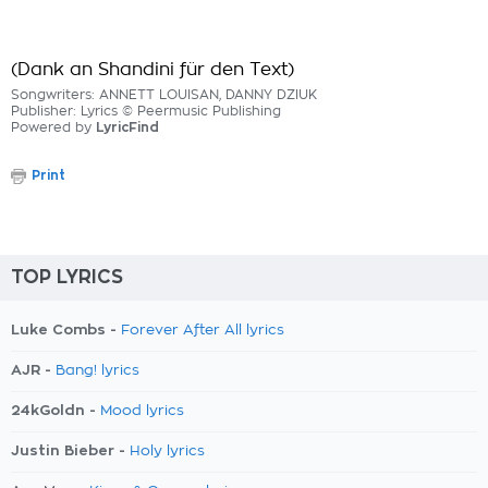
(Dank an Shandini für den Text)
Songwriters: ANNETT LOUISAN, DANNY DZIUK
Publisher: Lyrics © Peermusic Publishing
Powered by
LyricFind
Print
TOP LYRICS
Luke Combs -
Forever After All lyrics
AJR -
Bang! lyrics
24kGoldn -
Mood lyrics
Justin Bieber -
Holy lyrics