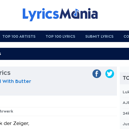
TOP 100 ARTISTS
TOP 100 LYRICS
SUBMIT LYRICS
CO
rics
TO
 With Butter
Lu
AJ
Uhrwerk
24
 der Zeiger,
Jus