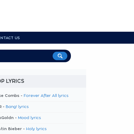
NTACT US
P LYRICS
ke Combs -
Forever After All lyrics
R -
Bang! lyrics
kGoldn -
Mood lyrics
tin Bieber -
Holy lyrics