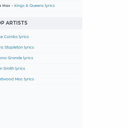
a Max -
Kings & Queens lyrics
P ARTISTS
e Combs lyrics
is Stapleton lyrics
ana Grande lyrics
 Smith lyrics
etwood Mac lyrics