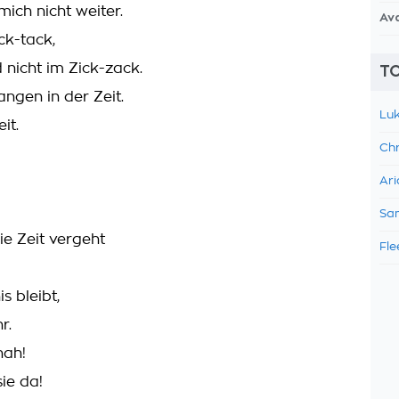
mich nicht weiter.
Av
ick-tack,
 nicht im Zick-zack.
TO
angen in der Zeit.
Luk
it.
Chr
:
Ari
Sam
e Zeit vergeht
Fle
s bleibt,
r.
nah!
sie da!