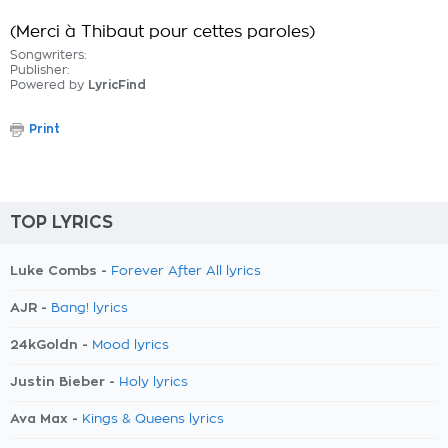
(Merci à Thibaut pour cettes paroles)
Songwriters:
Publisher:
Powered by
LyricFind
Print
TOP LYRICS
Luke Combs -
Forever After All lyrics
AJR -
Bang! lyrics
24kGoldn -
Mood lyrics
Justin Bieber -
Holy lyrics
Ava Max -
Kings & Queens lyrics