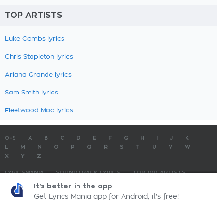
TOP ARTISTS
Luke Combs lyrics
Chris Stapleton lyrics
Ariana Grande lyrics
Sam Smith lyrics
Fleetwood Mac lyrics
0-9
A
B
C
D
E
F
G
H
I
J
K
L
M
N
O
P
Q
R
S
T
U
V
W
X
Y
Z
LYRICSMANIA
SOUNDTRACK LYRICS
TOP 100 ARTISTS
TOP 100 LYRICS
SUBMIT LYRICS
CONTACT US
It's better in the app
Get Lyrics Mania app for Android, it's free!
LyricsMania.com - Copyright © 2026 - All Rights Reserved
Privacy Policy