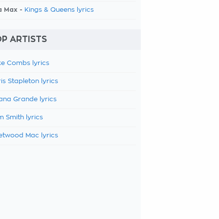
a Max -
Kings & Queens lyrics
P ARTISTS
e Combs lyrics
is Stapleton lyrics
ana Grande lyrics
 Smith lyrics
etwood Mac lyrics