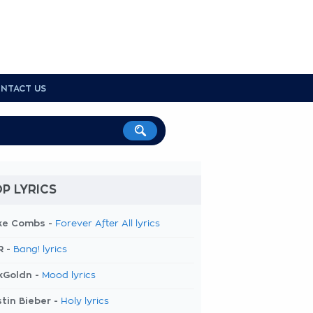
NTACT US
P LYRICS
ke Combs -
Forever After All lyrics
R -
Bang! lyrics
kGoldn -
Mood lyrics
tin Bieber -
Holy lyrics