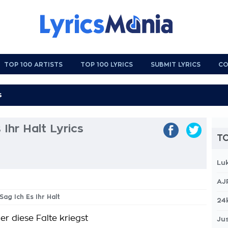
TOP 100 ARTISTS
TOP 100 LYRICS
SUBMIT LYRICS
CO
Ihr Halt Lyrics
TO
Lu
AJ
Sag Ich Es Ihr Halt
24
r diese Falte kriegst
Jus