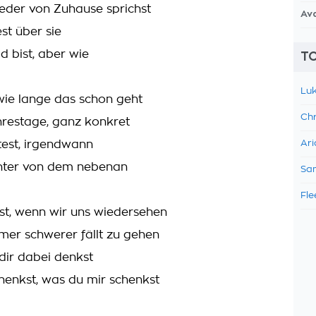
eder von Zuhause sprichst
Av
st über sie
id bist, aber wie
TO
Luk
wie lange das schon geht
Chr
hrestage, ganz konkret
est, irgendwann
Ari
chter von dem nebenan
Sam
Fle
st, wenn wir uns wiedersehen
mmer schwerer fällt zu gehen
 dir dabei denkst
enkst, was du mir schenkst