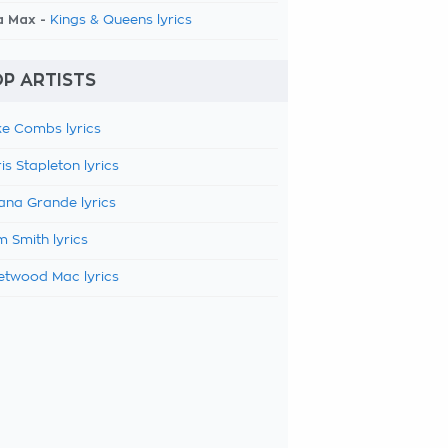
a Max -
Kings & Queens lyrics
P ARTISTS
e Combs lyrics
is Stapleton lyrics
ana Grande lyrics
 Smith lyrics
etwood Mac lyrics