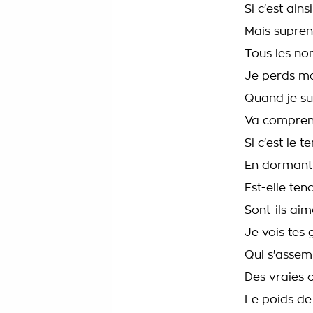
Si c'est ainsi
Mais supre
Tous les non
Je perds ma
Quand je sui
Va compre
Si c'est le
En dormant E
Est-elle ten
Sont-ils ai
Je vois tes 
Qui s'assemb
Des vraies c
Le poids de 