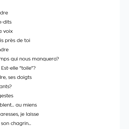
ndre
-dits
 voix
s près de toi
ndre
 temps qui nous manquera?
st-elle "toile"?
dre, ses doigts
mants?
gestes
lent... au miens
aresses, je laisse
son chagrin...