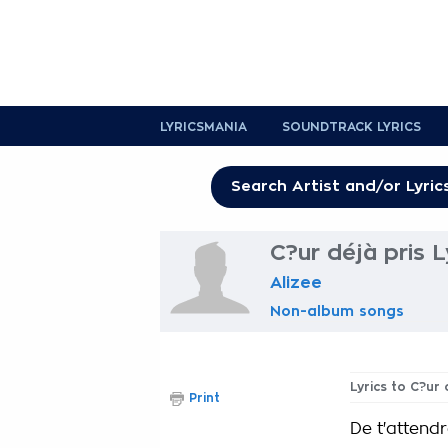
LYRICSMANIA
SOUNDTRACK LYRICS
C?ur déjà pris L
Alizee
Non-album songs
Lyrics to C?ur 
Print
De t'attend