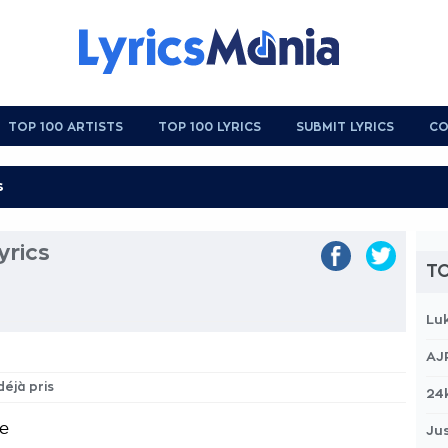
TOP 100 ARTISTS
TOP 100 LYRICS
SUBMIT LYRICS
CO
yrics
TO
Lu
AJ
déjà pris
24
re
Jus