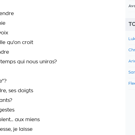
Av
endre
mie
TO
voix
Luk
lle qu'on croit
Chr
ndre
e temps qui nous uniras?
Ari
Sam
le"?
Fle
dre, ses doigts
mants?
gestes
lent... aux miens
esse, je laisse