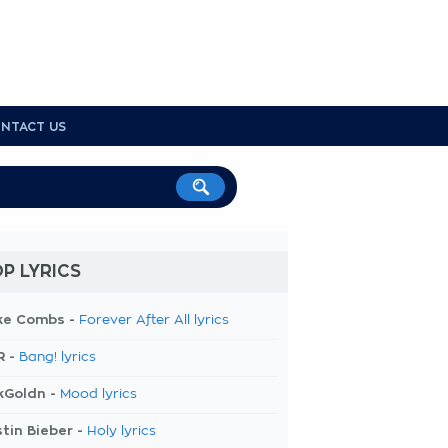
NTACT US
P LYRICS
ke Combs -
Forever After All lyrics
R -
Bang! lyrics
kGoldn -
Mood lyrics
tin Bieber -
Holy lyrics